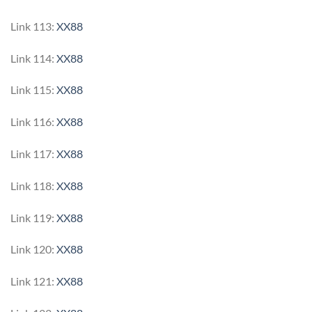
Link 113:
XX88
Link 114:
XX88
Link 115:
XX88
Link 116:
XX88
Link 117:
XX88
Link 118:
XX88
Link 119:
XX88
Link 120:
XX88
Link 121:
XX88