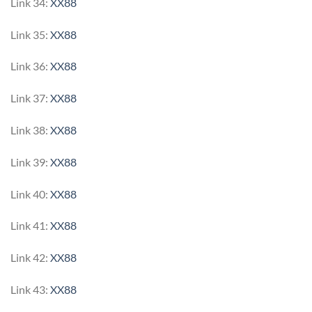
Link 34:
XX88
Link 35:
XX88
Link 36:
XX88
Link 37:
XX88
Link 38:
XX88
Link 39:
XX88
Link 40:
XX88
Link 41:
XX88
Link 42:
XX88
Link 43:
XX88