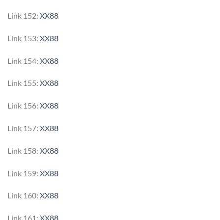
Link 152:
XX88
Link 153:
XX88
Link 154:
XX88
Link 155:
XX88
Link 156:
XX88
Link 157:
XX88
Link 158:
XX88
Link 159:
XX88
Link 160:
XX88
Link 161:
XX88