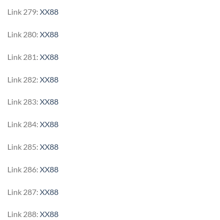
Link 279:
XX88
Link 280:
XX88
Link 281:
XX88
Link 282:
XX88
Link 283:
XX88
Link 284:
XX88
Link 285:
XX88
Link 286:
XX88
Link 287:
XX88
Link 288:
XX88