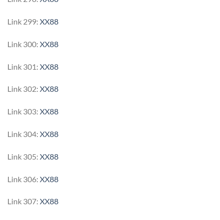
Link 299:
XX88
Link 300:
XX88
Link 301:
XX88
Link 302:
XX88
Link 303:
XX88
Link 304:
XX88
Link 305:
XX88
Link 306:
XX88
Link 307:
XX88