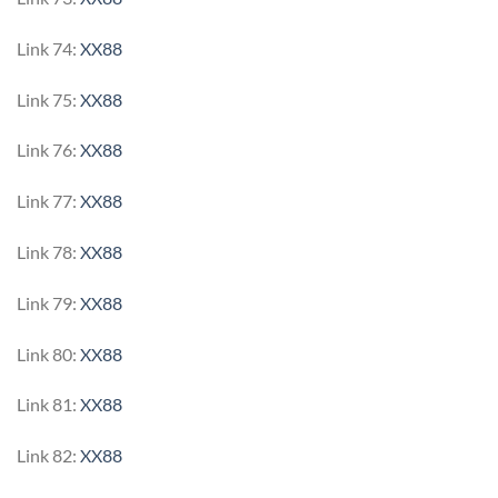
Link 74:
XX88
Link 75:
XX88
Link 76:
XX88
Link 77:
XX88
Link 78:
XX88
Link 79:
XX88
Link 80:
XX88
Link 81:
XX88
Link 82:
XX88