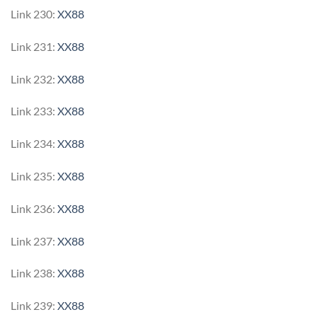
Link 230:
XX88
Link 231:
XX88
Link 232:
XX88
Link 233:
XX88
Link 234:
XX88
Link 235:
XX88
Link 236:
XX88
Link 237:
XX88
Link 238:
XX88
Link 239:
XX88