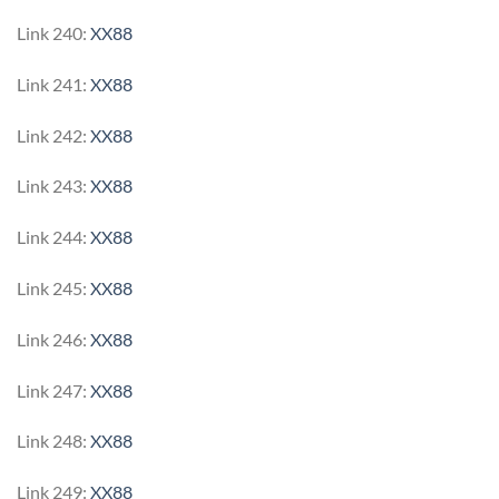
Link 240:
XX88
Link 241:
XX88
Link 242:
XX88
Link 243:
XX88
Link 244:
XX88
Link 245:
XX88
Link 246:
XX88
Link 247:
XX88
Link 248:
XX88
Link 249:
XX88