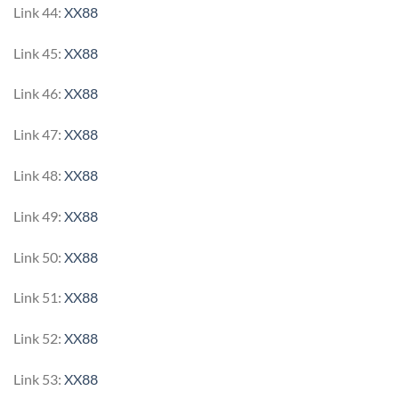
Link 44:
XX88
Link 45:
XX88
Link 46:
XX88
Link 47:
XX88
Link 48:
XX88
Link 49:
XX88
Link 50:
XX88
Link 51:
XX88
Link 52:
XX88
Link 53:
XX88