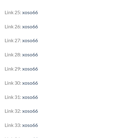
Link 25:
xoso66
Link 26:
xoso66
Link 27:
xoso66
Link 28:
xoso66
Link 29:
xoso66
Link 30:
xoso66
Link 31:
xoso66
Link 32:
xoso66
Link 33:
xoso66