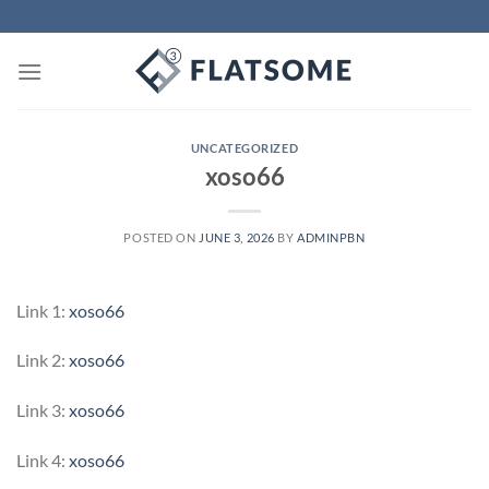
Skip
to
content
UNCATEGORIZED
xoso66
POSTED ON
JUNE 3, 2026
BY
ADMINPBN
Link 1:
xoso66
Link 2:
xoso66
Link 3:
xoso66
Link 4:
xoso66