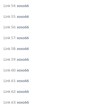
Link 54:
xoso66
Link 55:
xoso66
Link 56:
xoso66
Link 57:
xoso66
Link 58:
xoso66
Link 59:
xoso66
Link 60:
xoso66
Link 61:
xoso66
Link 62:
xoso66
Link 63:
xoso66