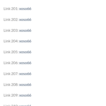
Link 201:
xoso66
Link 202:
xoso66
Link 203:
xoso66
Link 204:
xoso66
Link 205:
xoso66
Link 206:
xoso66
Link 207:
xoso66
Link 208:
xoso66
Link 209:
xoso66
Link 210:
xoso66