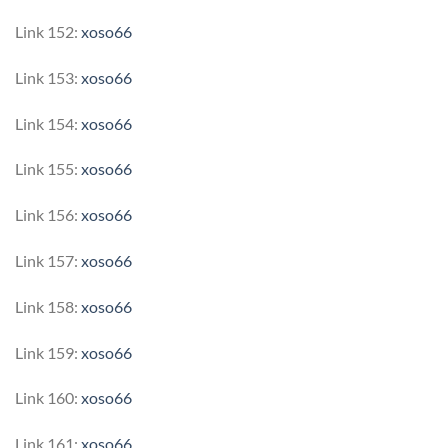
Link 152:
xoso66
Link 153:
xoso66
Link 154:
xoso66
Link 155:
xoso66
Link 156:
xoso66
Link 157:
xoso66
Link 158:
xoso66
Link 159:
xoso66
Link 160:
xoso66
Link 161:
xoso66