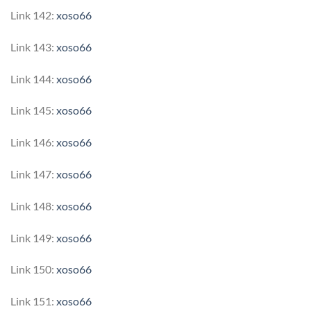
Link 142:
xoso66
Link 143:
xoso66
Link 144:
xoso66
Link 145:
xoso66
Link 146:
xoso66
Link 147:
xoso66
Link 148:
xoso66
Link 149:
xoso66
Link 150:
xoso66
Link 151:
xoso66