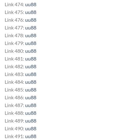
Link 474:
uu88
Link 475:
uu88
Link 476:
uu88
Link 477:
uu88
Link 478:
uu88
Link 479:
uu88
Link 480:
uu88
Link 481:
uu88
Link 482:
uu88
Link 483:
uu88
Link 484:
uu88
Link 485:
uu88
Link 486:
uu88
Link 487:
uu88
Link 488:
uu88
Link 489:
uu88
Link 490:
uu88
Link 491:
uu88