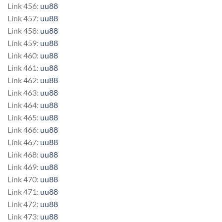
Link 456:
uu88
Link 457:
uu88
Link 458:
uu88
Link 459:
uu88
Link 460:
uu88
Link 461:
uu88
Link 462:
uu88
Link 463:
uu88
Link 464:
uu88
Link 465:
uu88
Link 466:
uu88
Link 467:
uu88
Link 468:
uu88
Link 469:
uu88
Link 470:
uu88
Link 471:
uu88
Link 472:
uu88
Link 473:
uu88