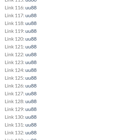
Link 116:
uu88
Link 117:
uu88
Link 118:
uu88
Link 119:
uu88
Link 120:
uu88
Link 121:
uu88
Link 122:
uu88
Link 123:
uu88
Link 124:
uu88
Link 125:
uu88
Link 126:
uu88
Link 127:
uu88
Link 128:
uu88
Link 129:
uu88
Link 130:
uu88
Link 131:
uu88
Link 132:
uu88