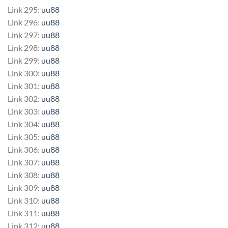
Link 295:
uu88
Link 296:
uu88
Link 297:
uu88
Link 298:
uu88
Link 299:
uu88
Link 300:
uu88
Link 301:
uu88
Link 302:
uu88
Link 303:
uu88
Link 304:
uu88
Link 305:
uu88
Link 306:
uu88
Link 307:
uu88
Link 308:
uu88
Link 309:
uu88
Link 310:
uu88
Link 311:
uu88
Link 312:
uu88