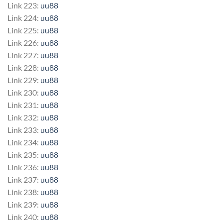
Link 223:
uu88
Link 224:
uu88
Link 225:
uu88
Link 226:
uu88
Link 227:
uu88
Link 228:
uu88
Link 229:
uu88
Link 230:
uu88
Link 231:
uu88
Link 232:
uu88
Link 233:
uu88
Link 234:
uu88
Link 235:
uu88
Link 236:
uu88
Link 237:
uu88
Link 238:
uu88
Link 239:
uu88
Link 240:
uu88