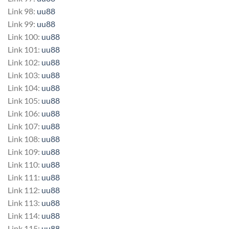
Link 98:
uu88
Link 99:
uu88
Link 100:
uu88
Link 101:
uu88
Link 102:
uu88
Link 103:
uu88
Link 104:
uu88
Link 105:
uu88
Link 106:
uu88
Link 107:
uu88
Link 108:
uu88
Link 109:
uu88
Link 110:
uu88
Link 111:
uu88
Link 112:
uu88
Link 113:
uu88
Link 114:
uu88
Link 115:
uu88