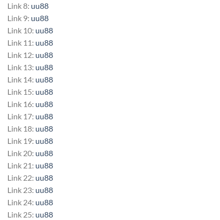
Link 8:
uu88
Link 9:
uu88
Link 10:
uu88
Link 11:
uu88
Link 12:
uu88
Link 13:
uu88
Link 14:
uu88
Link 15:
uu88
Link 16:
uu88
Link 17:
uu88
Link 18:
uu88
Link 19:
uu88
Link 20:
uu88
Link 21:
uu88
Link 22:
uu88
Link 23:
uu88
Link 24:
uu88
Link 25:
uu88