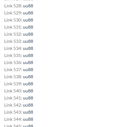
Link 528:
uu88
Link 529:
uu88
Link 530:
uu88
Link 531:
uu88
Link 532:
uu88
Link 533:
uu88
Link 534:
uu88
Link 535:
uu88
Link 536:
uu88
Link 537:
uu88
Link 538:
uu88
Link 539:
uu88
Link 540:
uu88
Link 541:
uu88
Link 542:
uu88
Link 543:
uu88
Link 544:
uu88
Link 545:
uu88