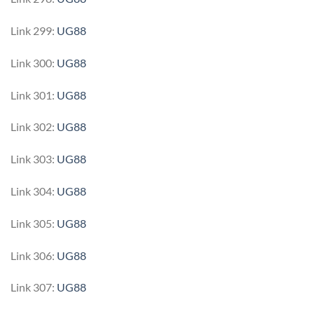
Link 299:
UG88
Link 300:
UG88
Link 301:
UG88
Link 302:
UG88
Link 303:
UG88
Link 304:
UG88
Link 305:
UG88
Link 306:
UG88
Link 307:
UG88