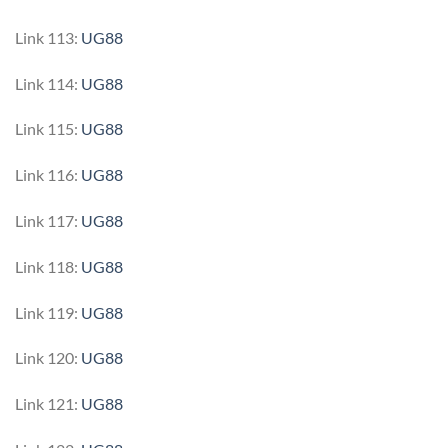
Link 113:
UG88
Link 114:
UG88
Link 115:
UG88
Link 116:
UG88
Link 117:
UG88
Link 118:
UG88
Link 119:
UG88
Link 120:
UG88
Link 121:
UG88