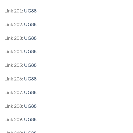
Link 201:
UG88
Link 202:
UG88
Link 203:
UG88
Link 204:
UG88
Link 205:
UG88
Link 206:
UG88
Link 207:
UG88
Link 208:
UG88
Link 209:
UG88
Link 210:
UG88