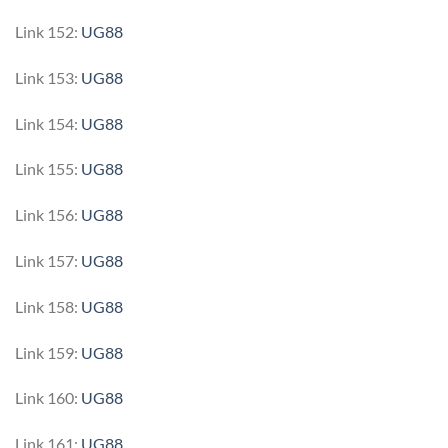
Link 152:
UG88
Link 153:
UG88
Link 154:
UG88
Link 155:
UG88
Link 156:
UG88
Link 157:
UG88
Link 158:
UG88
Link 159:
UG88
Link 160:
UG88
Link 161:
UG88