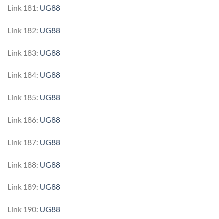
Link 181:
UG88
Link 182:
UG88
Link 183:
UG88
Link 184:
UG88
Link 185:
UG88
Link 186:
UG88
Link 187:
UG88
Link 188:
UG88
Link 189:
UG88
Link 190:
UG88