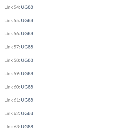
Link 54:
UG88
Link 55:
UG88
Link 56:
UG88
Link 57:
UG88
Link 58:
UG88
Link 59:
UG88
Link 60:
UG88
Link 61:
UG88
Link 62:
UG88
Link 63:
UG88