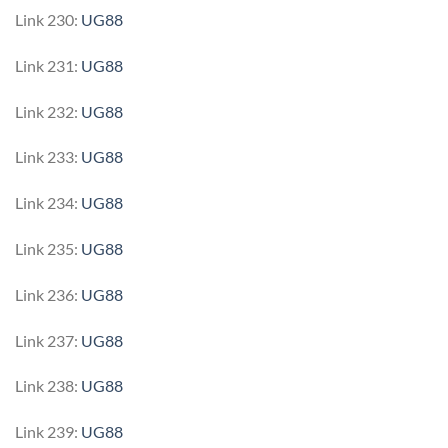
Link 230:
UG88
Link 231:
UG88
Link 232:
UG88
Link 233:
UG88
Link 234:
UG88
Link 235:
UG88
Link 236:
UG88
Link 237:
UG88
Link 238:
UG88
Link 239:
UG88