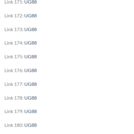
Link 171:
UG88
Link 172:
UG88
Link 173:
UG88
Link 174:
UG88
Link 175:
UG88
Link 176:
UG88
Link 177:
UG88
Link 178:
UG88
Link 179:
UG88
Link 180:
UG88