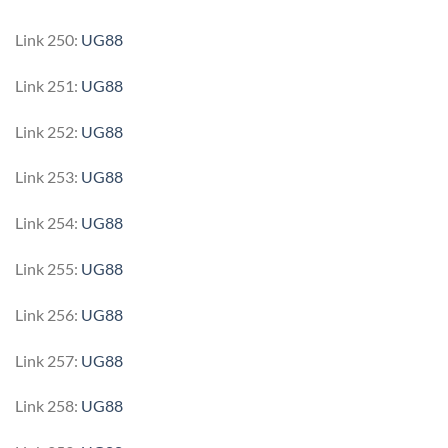
Link 250:
UG88
Link 251:
UG88
Link 252:
UG88
Link 253:
UG88
Link 254:
UG88
Link 255:
UG88
Link 256:
UG88
Link 257:
UG88
Link 258:
UG88