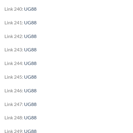
Link 240:
UG88
Link 241:
UG88
Link 242:
UG88
Link 243:
UG88
Link 244:
UG88
Link 245:
UG88
Link 246:
UG88
Link 247:
UG88
Link 248:
UG88
Link 249:
UG88