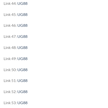
Link 44:
UG88
Link 45:
UG88
Link 46:
UG88
Link 47:
UG88
Link 48:
UG88
Link 49:
UG88
Link 50:
UG88
Link 51:
UG88
Link 52:
UG88
Link 53:
UG88