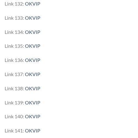
Link 132:
OKVIP
Link 133:
OKVIP
Link 134:
OKVIP
Link 135:
OKVIP
Link 136:
OKVIP
Link 137:
OKVIP
Link 138:
OKVIP
Link 139:
OKVIP
Link 140:
OKVIP
Link 141:
OKVIP