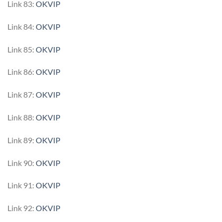
Link 83:
OKVIP
Link 84:
OKVIP
Link 85:
OKVIP
Link 86:
OKVIP
Link 87:
OKVIP
Link 88:
OKVIP
Link 89:
OKVIP
Link 90:
OKVIP
Link 91:
OKVIP
Link 92:
OKVIP