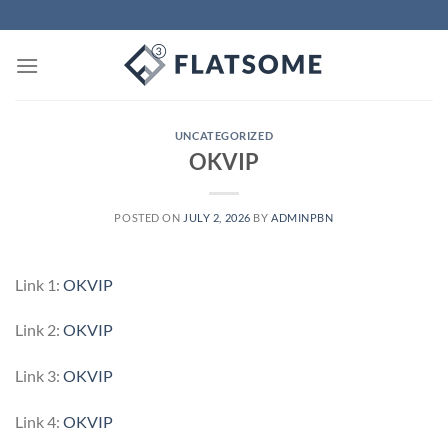
Skip
to
content
UNCATEGORIZED
OKVIP
POSTED ON
JULY 2, 2026
BY
ADMINPBN
Link 1:
OKVIP
Link 2:
OKVIP
Link 3:
OKVIP
Link 4:
OKVIP