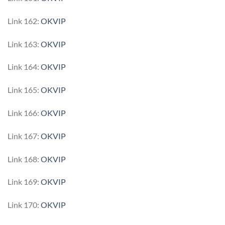
Link 162:
OKVIP
Link 163:
OKVIP
Link 164:
OKVIP
Link 165:
OKVIP
Link 166:
OKVIP
Link 167:
OKVIP
Link 168:
OKVIP
Link 169:
OKVIP
Link 170:
OKVIP