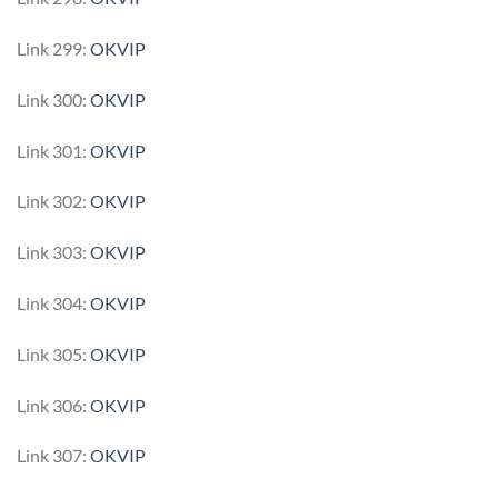
Link 299:
OKVIP
Link 300:
OKVIP
Link 301:
OKVIP
Link 302:
OKVIP
Link 303:
OKVIP
Link 304:
OKVIP
Link 305:
OKVIP
Link 306:
OKVIP
Link 307:
OKVIP