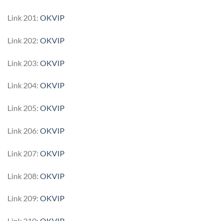
Link 201:
OKVIP
Link 202:
OKVIP
Link 203:
OKVIP
Link 204:
OKVIP
Link 205:
OKVIP
Link 206:
OKVIP
Link 207:
OKVIP
Link 208:
OKVIP
Link 209:
OKVIP
Link 210:
OKVIP