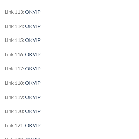
Link 113:
OKVIP
Link 114:
OKVIP
Link 115:
OKVIP
Link 116:
OKVIP
Link 117:
OKVIP
Link 118:
OKVIP
Link 119:
OKVIP
Link 120:
OKVIP
Link 121:
OKVIP