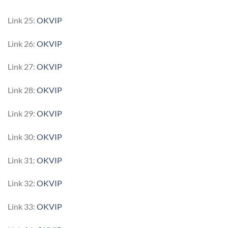
Link 25:
OKVIP
Link 26:
OKVIP
Link 27:
OKVIP
Link 28:
OKVIP
Link 29:
OKVIP
Link 30:
OKVIP
Link 31:
OKVIP
Link 32:
OKVIP
Link 33:
OKVIP