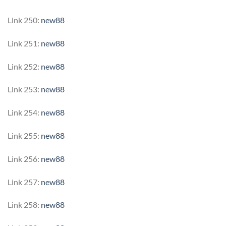
Link 250:
new88
Link 251:
new88
Link 252:
new88
Link 253:
new88
Link 254:
new88
Link 255:
new88
Link 256:
new88
Link 257:
new88
Link 258:
new88