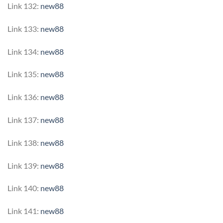
Link 132:
new88
Link 133:
new88
Link 134:
new88
Link 135:
new88
Link 136:
new88
Link 137:
new88
Link 138:
new88
Link 139:
new88
Link 140:
new88
Link 141:
new88