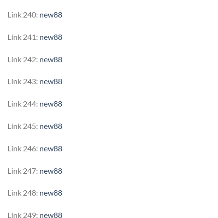
Link 240:
new88
Link 241:
new88
Link 242:
new88
Link 243:
new88
Link 244:
new88
Link 245:
new88
Link 246:
new88
Link 247:
new88
Link 248:
new88
Link 249:
new88