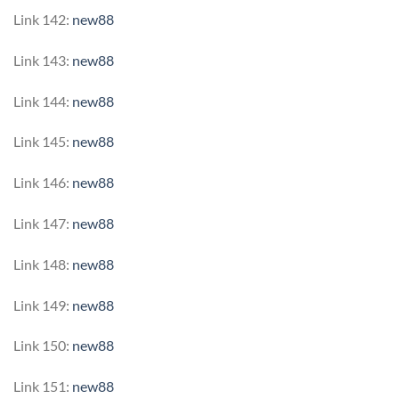
Link 142:
new88
Link 143:
new88
Link 144:
new88
Link 145:
new88
Link 146:
new88
Link 147:
new88
Link 148:
new88
Link 149:
new88
Link 150:
new88
Link 151:
new88