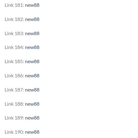
Link 181:
new88
Link 182:
new88
Link 183:
new88
Link 184:
new88
Link 185:
new88
Link 186:
new88
Link 187:
new88
Link 188:
new88
Link 189:
new88
Link 190:
new88