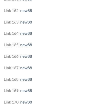
Link 162:
new88
Link 163:
new88
Link 164:
new88
Link 165:
new88
Link 166:
new88
Link 167:
new88
Link 168:
new88
Link 169:
new88
Link 170:
new88