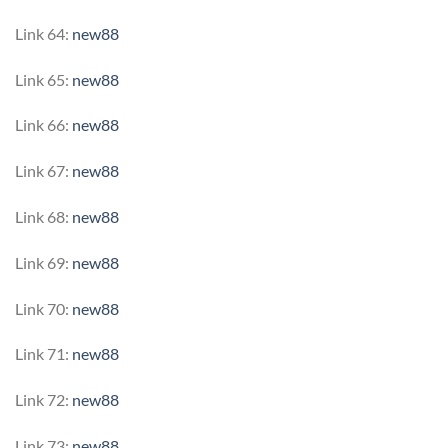
Link 64:
new88
Link 65:
new88
Link 66:
new88
Link 67:
new88
Link 68:
new88
Link 69:
new88
Link 70:
new88
Link 71:
new88
Link 72:
new88
Link 73:
new88