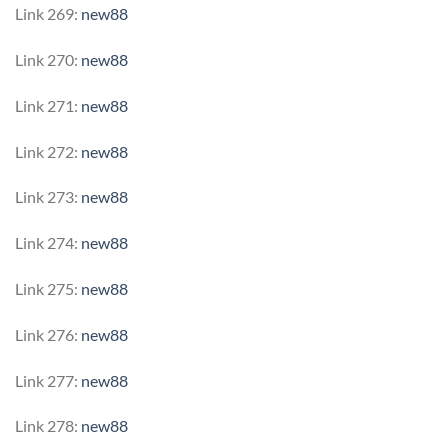
Link 269:
new88
Link 270:
new88
Link 271:
new88
Link 272:
new88
Link 273:
new88
Link 274:
new88
Link 275:
new88
Link 276:
new88
Link 277:
new88
Link 278:
new88