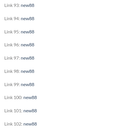
Link 93:
new88
Link 94:
new88
Link 95:
new88
Link 96:
new88
Link 97:
new88
Link 98:
new88
Link 99:
new88
Link 100:
new88
Link 101:
new88
Link 102:
new88