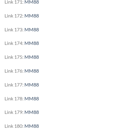
Link 171:
MM88
Link 172:
MM88
Link 173:
MM88
Link 174:
MM88
Link 175:
MM88
Link 176:
MM88
Link 177:
MM88
Link 178:
MM88
Link 179:
MM88
Link 180:
MM88