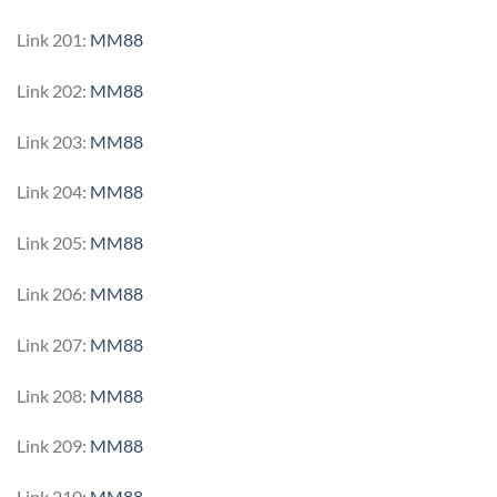
Link 201:
MM88
Link 202:
MM88
Link 203:
MM88
Link 204:
MM88
Link 205:
MM88
Link 206:
MM88
Link 207:
MM88
Link 208:
MM88
Link 209:
MM88
Link 210:
MM88