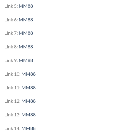
Link 5:
MM88
Link 6:
MM88
Link 7:
MM88
Link 8:
MM88
Link 9:
MM88
Link 10:
MM88
Link 11:
MM88
Link 12:
MM88
Link 13:
MM88
Link 14:
MM88