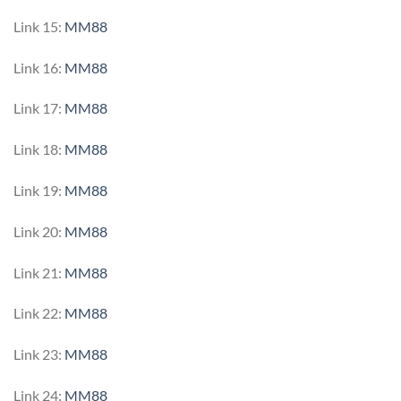
Link 15:
MM88
Link 16:
MM88
Link 17:
MM88
Link 18:
MM88
Link 19:
MM88
Link 20:
MM88
Link 21:
MM88
Link 22:
MM88
Link 23:
MM88
Link 24:
MM88