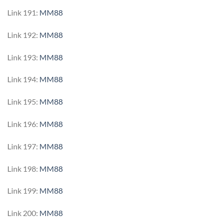
Link 191:
MM88
Link 192:
MM88
Link 193:
MM88
Link 194:
MM88
Link 195:
MM88
Link 196:
MM88
Link 197:
MM88
Link 198:
MM88
Link 199:
MM88
Link 200:
MM88