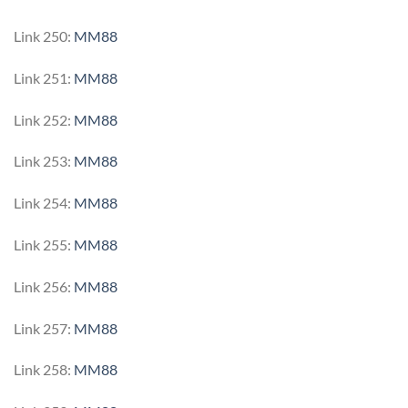
Link 250:
MM88
Link 251:
MM88
Link 252:
MM88
Link 253:
MM88
Link 254:
MM88
Link 255:
MM88
Link 256:
MM88
Link 257:
MM88
Link 258:
MM88