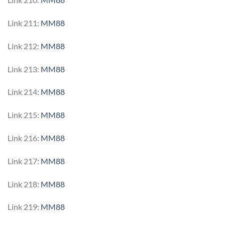
Link 211:
MM88
Link 212:
MM88
Link 213:
MM88
Link 214:
MM88
Link 215:
MM88
Link 216:
MM88
Link 217:
MM88
Link 218:
MM88
Link 219:
MM88