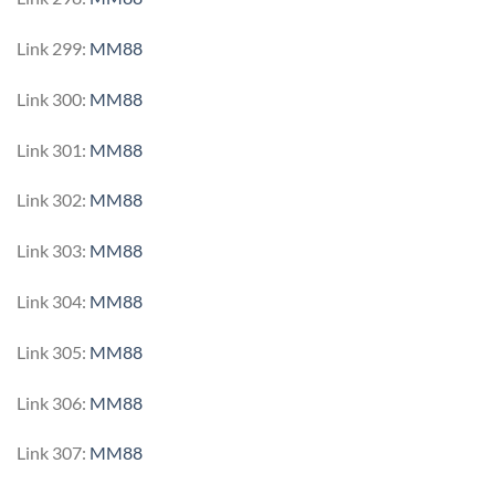
Link 299:
MM88
Link 300:
MM88
Link 301:
MM88
Link 302:
MM88
Link 303:
MM88
Link 304:
MM88
Link 305:
MM88
Link 306:
MM88
Link 307:
MM88