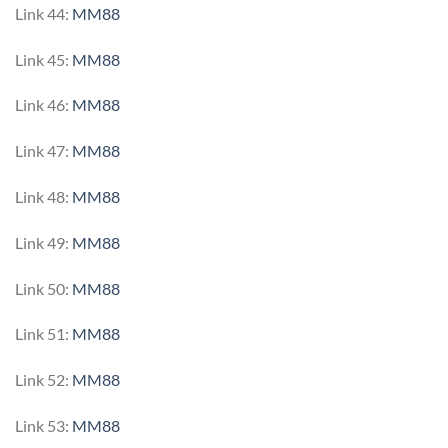
Link 44:
MM88
Link 45:
MM88
Link 46:
MM88
Link 47:
MM88
Link 48:
MM88
Link 49:
MM88
Link 50:
MM88
Link 51:
MM88
Link 52:
MM88
Link 53:
MM88