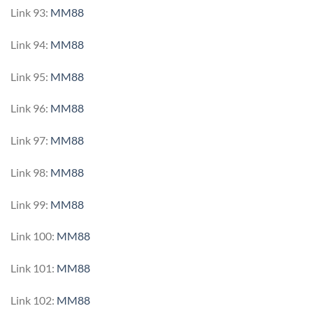
Link 93:
MM88
Link 94:
MM88
Link 95:
MM88
Link 96:
MM88
Link 97:
MM88
Link 98:
MM88
Link 99:
MM88
Link 100:
MM88
Link 101:
MM88
Link 102:
MM88