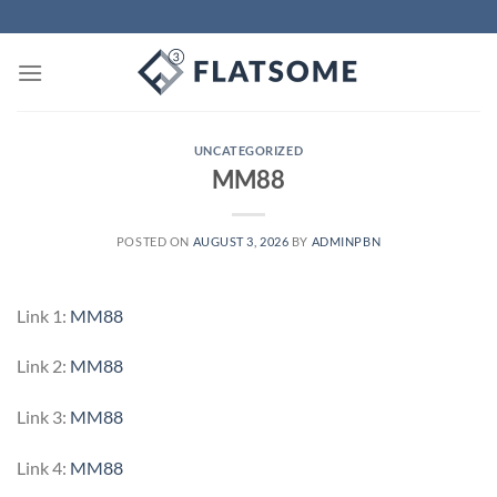
Skip
to
content
UNCATEGORIZED
MM88
POSTED ON
AUGUST 3, 2026
BY
ADMINPBN
Link 1:
MM88
Link 2:
MM88
Link 3:
MM88
Link 4:
MM88