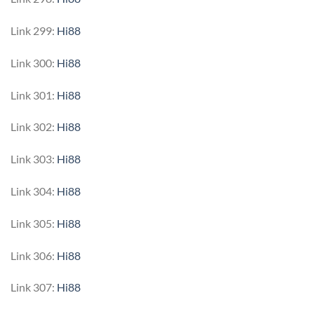
Link 299:
Hi88
Link 300:
Hi88
Link 301:
Hi88
Link 302:
Hi88
Link 303:
Hi88
Link 304:
Hi88
Link 305:
Hi88
Link 306:
Hi88
Link 307:
Hi88