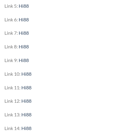
Link 5:
Hi88
Link 6:
Hi88
Link 7:
Hi88
Link 8:
Hi88
Link 9:
Hi88
Link 10:
Hi88
Link 11:
Hi88
Link 12:
Hi88
Link 13:
Hi88
Link 14:
Hi88