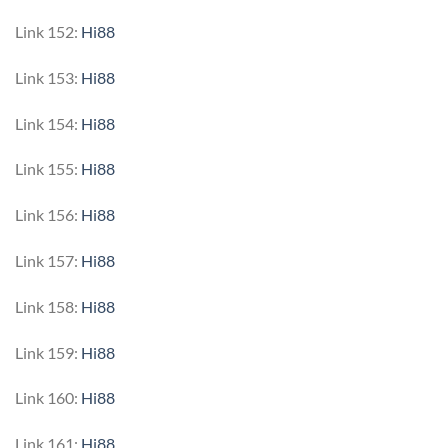
Link 152:
Hi88
Link 153:
Hi88
Link 154:
Hi88
Link 155:
Hi88
Link 156:
Hi88
Link 157:
Hi88
Link 158:
Hi88
Link 159:
Hi88
Link 160:
Hi88
Link 161:
Hi88