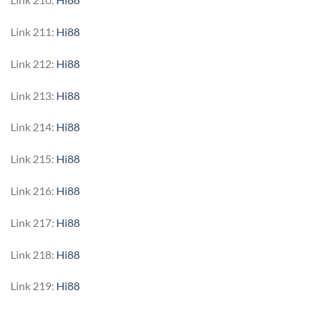
Link 211:
Hi88
Link 212:
Hi88
Link 213:
Hi88
Link 214:
Hi88
Link 215:
Hi88
Link 216:
Hi88
Link 217:
Hi88
Link 218:
Hi88
Link 219:
Hi88