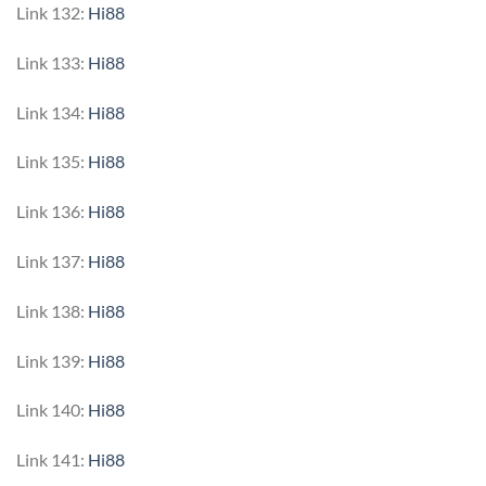
Link 132:
Hi88
Link 133:
Hi88
Link 134:
Hi88
Link 135:
Hi88
Link 136:
Hi88
Link 137:
Hi88
Link 138:
Hi88
Link 139:
Hi88
Link 140:
Hi88
Link 141:
Hi88