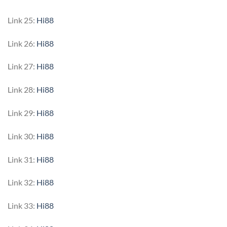
Link 25:
Hi88
Link 26:
Hi88
Link 27:
Hi88
Link 28:
Hi88
Link 29:
Hi88
Link 30:
Hi88
Link 31:
Hi88
Link 32:
Hi88
Link 33:
Hi88