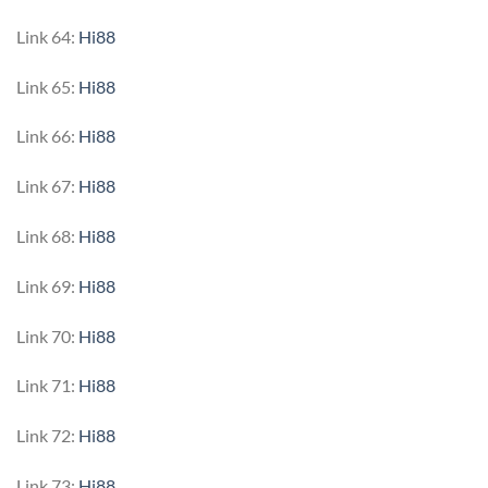
Link 64:
Hi88
Link 65:
Hi88
Link 66:
Hi88
Link 67:
Hi88
Link 68:
Hi88
Link 69:
Hi88
Link 70:
Hi88
Link 71:
Hi88
Link 72:
Hi88
Link 73:
Hi88