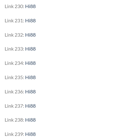
Link 230:
Hi88
Link 231:
Hi88
Link 232:
Hi88
Link 233:
Hi88
Link 234:
Hi88
Link 235:
Hi88
Link 236:
Hi88
Link 237:
Hi88
Link 238:
Hi88
Link 239:
Hi88