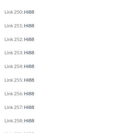
Link 250:
Hi88
Link 251:
Hi88
Link 252:
Hi88
Link 253:
Hi88
Link 254:
Hi88
Link 255:
Hi88
Link 256:
Hi88
Link 257:
Hi88
Link 258:
Hi88