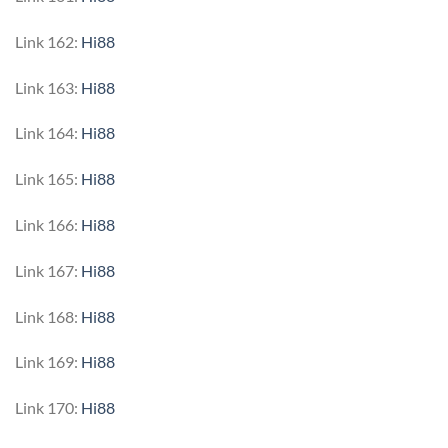
Link 162:
Hi88
Link 163:
Hi88
Link 164:
Hi88
Link 165:
Hi88
Link 166:
Hi88
Link 167:
Hi88
Link 168:
Hi88
Link 169:
Hi88
Link 170:
Hi88