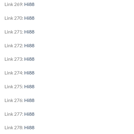
Link 269:
Hi88
Link 270:
Hi88
Link 271:
Hi88
Link 272:
Hi88
Link 273:
Hi88
Link 274:
Hi88
Link 275:
Hi88
Link 276:
Hi88
Link 277:
Hi88
Link 278:
Hi88