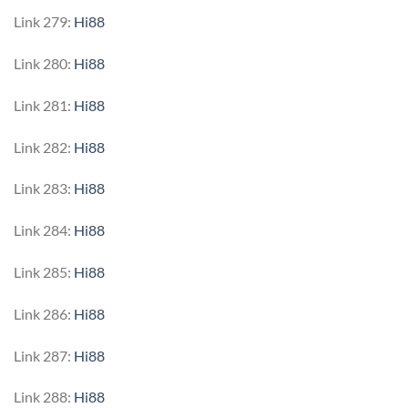
Link 279:
Hi88
Link 280:
Hi88
Link 281:
Hi88
Link 282:
Hi88
Link 283:
Hi88
Link 284:
Hi88
Link 285:
Hi88
Link 286:
Hi88
Link 287:
Hi88
Link 288:
Hi88