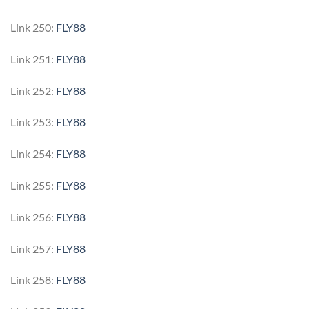
Link 250:
FLY88
Link 251:
FLY88
Link 252:
FLY88
Link 253:
FLY88
Link 254:
FLY88
Link 255:
FLY88
Link 256:
FLY88
Link 257:
FLY88
Link 258:
FLY88