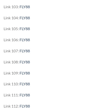
Link 103:
FLY88
Link 104:
FLY88
Link 105:
FLY88
Link 106:
FLY88
Link 107:
FLY88
Link 108:
FLY88
Link 109:
FLY88
Link 110:
FLY88
Link 111:
FLY88
Link 112:
FLY88