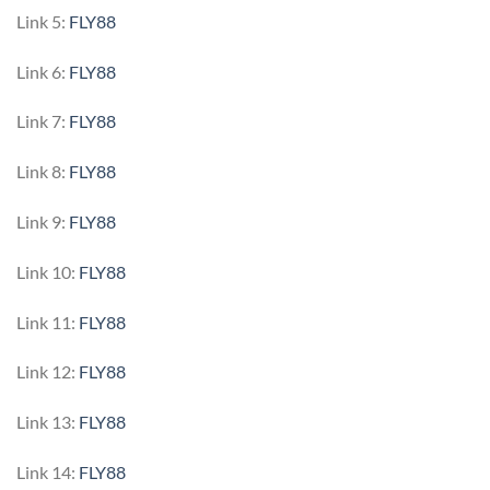
Link 5:
FLY88
Link 6:
FLY88
Link 7:
FLY88
Link 8:
FLY88
Link 9:
FLY88
Link 10:
FLY88
Link 11:
FLY88
Link 12:
FLY88
Link 13:
FLY88
Link 14:
FLY88