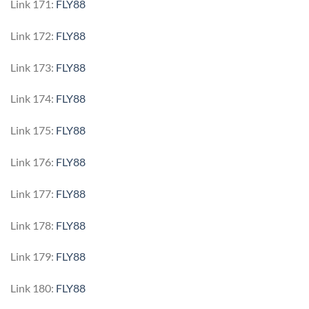
Link 171:
FLY88
Link 172:
FLY88
Link 173:
FLY88
Link 174:
FLY88
Link 175:
FLY88
Link 176:
FLY88
Link 177:
FLY88
Link 178:
FLY88
Link 179:
FLY88
Link 180:
FLY88