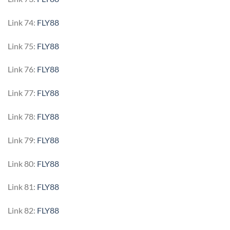
Link 74:
FLY88
Link 75:
FLY88
Link 76:
FLY88
Link 77:
FLY88
Link 78:
FLY88
Link 79:
FLY88
Link 80:
FLY88
Link 81:
FLY88
Link 82:
FLY88