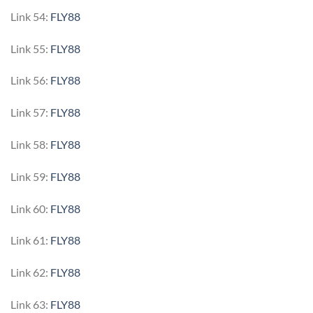
Link 54:
FLY88
Link 55:
FLY88
Link 56:
FLY88
Link 57:
FLY88
Link 58:
FLY88
Link 59:
FLY88
Link 60:
FLY88
Link 61:
FLY88
Link 62:
FLY88
Link 63:
FLY88