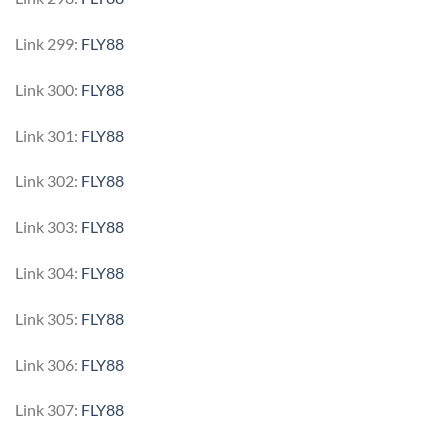
Link 299:
FLY88
Link 300:
FLY88
Link 301:
FLY88
Link 302:
FLY88
Link 303:
FLY88
Link 304:
FLY88
Link 305:
FLY88
Link 306:
FLY88
Link 307:
FLY88