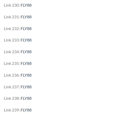
Link 230:
FLY88
Link 231:
FLY88
Link 232:
FLY88
Link 233:
FLY88
Link 234:
FLY88
Link 235:
FLY88
Link 236:
FLY88
Link 237:
FLY88
Link 238:
FLY88
Link 239:
FLY88