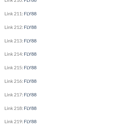
Link 211:
FLY88
Link 212:
FLY88
Link 213:
FLY88
Link 214:
FLY88
Link 215:
FLY88
Link 216:
FLY88
Link 217:
FLY88
Link 218:
FLY88
Link 219:
FLY88