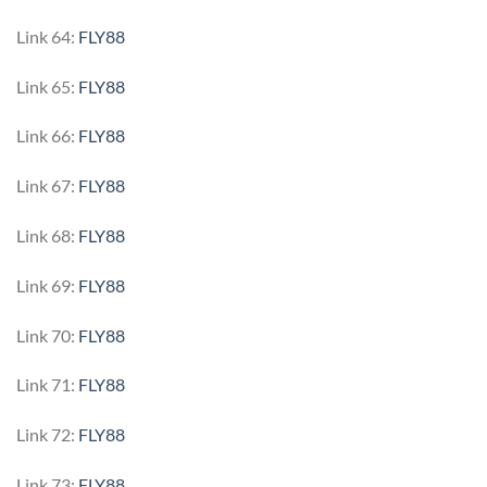
Link 64:
FLY88
Link 65:
FLY88
Link 66:
FLY88
Link 67:
FLY88
Link 68:
FLY88
Link 69:
FLY88
Link 70:
FLY88
Link 71:
FLY88
Link 72:
FLY88
Link 73:
FLY88