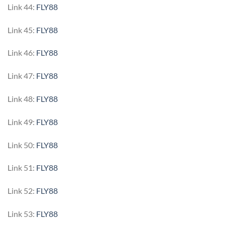
Link 44:
FLY88
Link 45:
FLY88
Link 46:
FLY88
Link 47:
FLY88
Link 48:
FLY88
Link 49:
FLY88
Link 50:
FLY88
Link 51:
FLY88
Link 52:
FLY88
Link 53:
FLY88