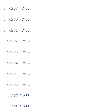
Link 289:
FLY88
Link 290:
FLY88
Link 291:
FLY88
Link 292:
FLY88
Link 293:
FLY88
Link 294:
FLY88
Link 295:
FLY88
Link 296:
FLY88
Link 297:
FLY88
Link 298:
FLY88