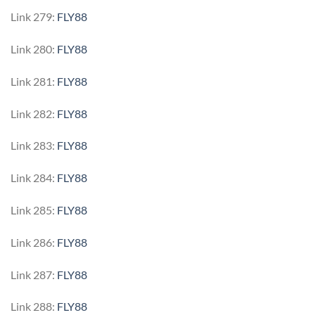
Link 279:
FLY88
Link 280:
FLY88
Link 281:
FLY88
Link 282:
FLY88
Link 283:
FLY88
Link 284:
FLY88
Link 285:
FLY88
Link 286:
FLY88
Link 287:
FLY88
Link 288:
FLY88