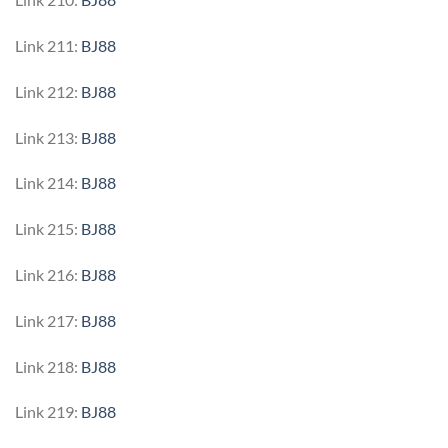
Link 211:
BJ88
Link 212:
BJ88
Link 213:
BJ88
Link 214:
BJ88
Link 215:
BJ88
Link 216:
BJ88
Link 217:
BJ88
Link 218:
BJ88
Link 219:
BJ88