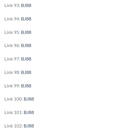
Link 93:
BJ88
Link 94:
BJ88
Link 95:
BJ88
Link 96:
BJ88
Link 97:
BJ88
Link 98:
BJ88
Link 99:
BJ88
Link 100:
BJ88
Link 101:
BJ88
Link 102:
BJ88