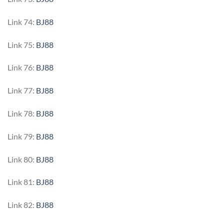
Link 74:
BJ88
Link 75:
BJ88
Link 76:
BJ88
Link 77:
BJ88
Link 78:
BJ88
Link 79:
BJ88
Link 80:
BJ88
Link 81:
BJ88
Link 82:
BJ88