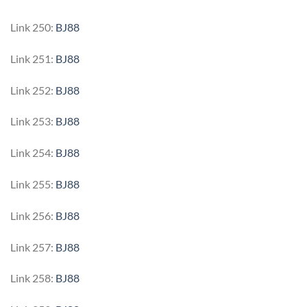
Link 250:
BJ88
Link 251:
BJ88
Link 252:
BJ88
Link 253:
BJ88
Link 254:
BJ88
Link 255:
BJ88
Link 256:
BJ88
Link 257:
BJ88
Link 258:
BJ88