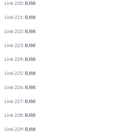
Link 220:
BJ88
Link 221:
BJ88
Link 222:
BJ88
Link 223:
BJ88
Link 224:
BJ88
Link 225:
BJ88
Link 226:
BJ88
Link 227:
BJ88
Link 228:
BJ88
Link 229:
BJ88