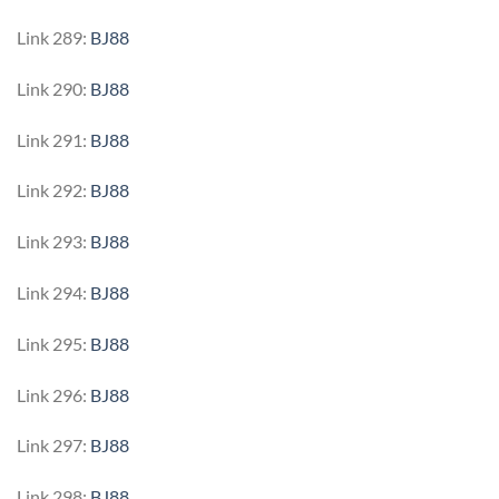
Link 289:
BJ88
Link 290:
BJ88
Link 291:
BJ88
Link 292:
BJ88
Link 293:
BJ88
Link 294:
BJ88
Link 295:
BJ88
Link 296:
BJ88
Link 297:
BJ88
Link 298:
BJ88