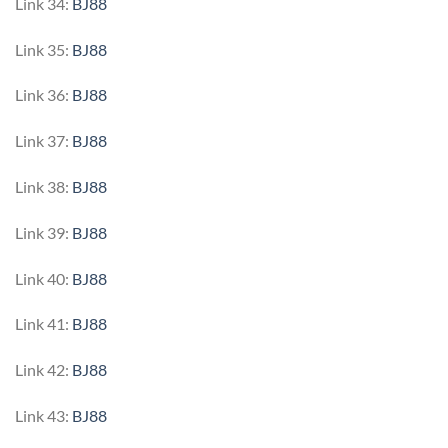
Link 34:
BJ88
Link 35:
BJ88
Link 36:
BJ88
Link 37:
BJ88
Link 38:
BJ88
Link 39:
BJ88
Link 40:
BJ88
Link 41:
BJ88
Link 42:
BJ88
Link 43:
BJ88