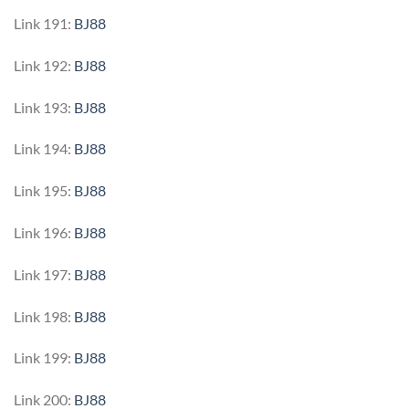
Link 191:
BJ88
Link 192:
BJ88
Link 193:
BJ88
Link 194:
BJ88
Link 195:
BJ88
Link 196:
BJ88
Link 197:
BJ88
Link 198:
BJ88
Link 199:
BJ88
Link 200:
BJ88