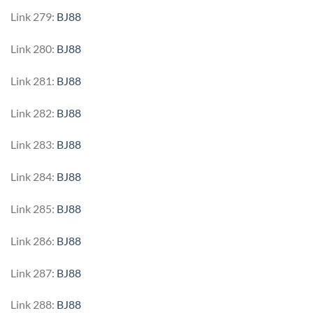
Link 279:
BJ88
Link 280:
BJ88
Link 281:
BJ88
Link 282:
BJ88
Link 283:
BJ88
Link 284:
BJ88
Link 285:
BJ88
Link 286:
BJ88
Link 287:
BJ88
Link 288:
BJ88