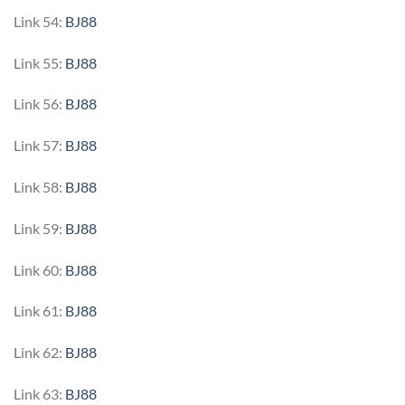
Link 54:
BJ88
Link 55:
BJ88
Link 56:
BJ88
Link 57:
BJ88
Link 58:
BJ88
Link 59:
BJ88
Link 60:
BJ88
Link 61:
BJ88
Link 62:
BJ88
Link 63:
BJ88