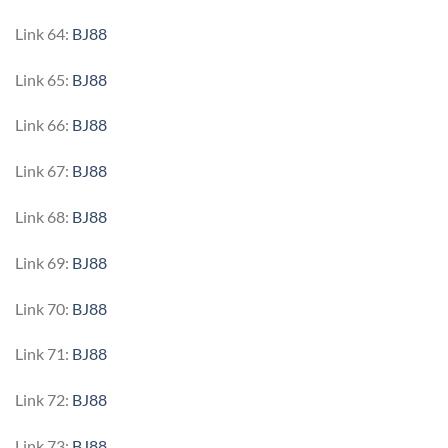
Link 64:
BJ88
Link 65:
BJ88
Link 66:
BJ88
Link 67:
BJ88
Link 68:
BJ88
Link 69:
BJ88
Link 70:
BJ88
Link 71:
BJ88
Link 72:
BJ88
Link 73:
BJ88