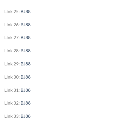
Link 25:
BJ88
Link 26:
BJ88
Link 27:
BJ88
Link 28:
BJ88
Link 29:
BJ88
Link 30:
BJ88
Link 31:
BJ88
Link 32:
BJ88
Link 33:
BJ88