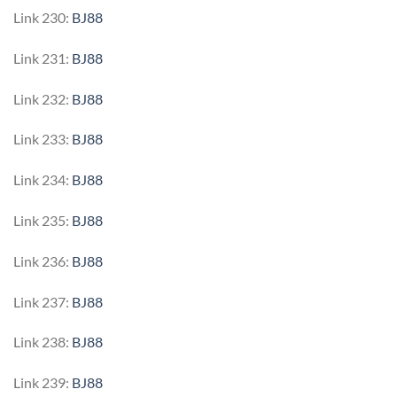
Link 230:
BJ88
Link 231:
BJ88
Link 232:
BJ88
Link 233:
BJ88
Link 234:
BJ88
Link 235:
BJ88
Link 236:
BJ88
Link 237:
BJ88
Link 238:
BJ88
Link 239:
BJ88