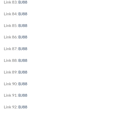
Link 83:
BJ88
Link 84:
BJ88
Link 85:
BJ88
Link 86:
BJ88
Link 87:
BJ88
Link 88:
BJ88
Link 89:
BJ88
Link 90:
BJ88
Link 91:
BJ88
Link 92:
BJ88