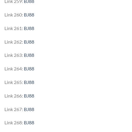
Link 259:
BJ88
Link 260:
BJ88
Link 261:
BJ88
Link 262:
BJ88
Link 263:
BJ88
Link 264:
BJ88
Link 265:
BJ88
Link 266:
BJ88
Link 267:
BJ88
Link 268:
BJ88