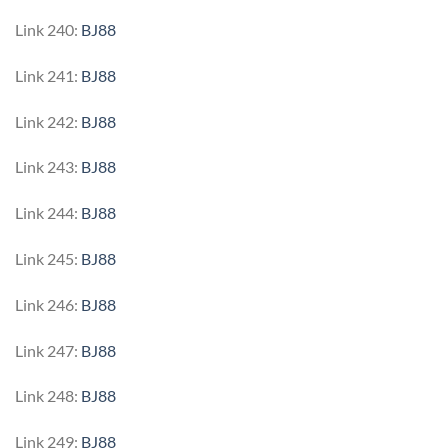
Link 240:
BJ88
Link 241:
BJ88
Link 242:
BJ88
Link 243:
BJ88
Link 244:
BJ88
Link 245:
BJ88
Link 246:
BJ88
Link 247:
BJ88
Link 248:
BJ88
Link 249:
BJ88