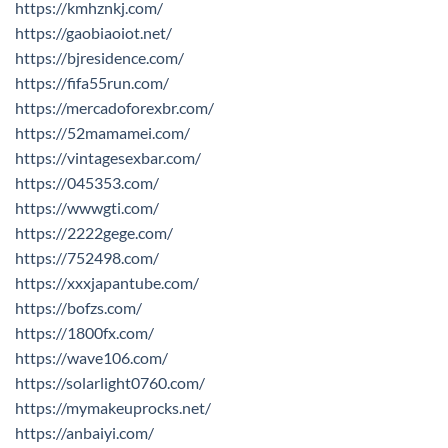
https://kmhznkj.com/
https://gaobiaoiot.net/
https://bjresidence.com/
https://fifa55run.com/
https://mercadoforexbr.com/
https://52mamamei.com/
https://vintagesexbar.com/
https://045353.com/
https://wwwgti.com/
https://2222gege.com/
https://752498.com/
https://xxxjapantube.com/
https://bofzs.com/
https://1800fx.com/
https://wave106.com/
https://solarlight0760.com/
https://mymakeuprocks.net/
https://anbaiyi.com/