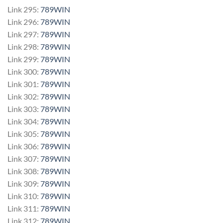
Link 295:
789WIN
Link 296:
789WIN
Link 297:
789WIN
Link 298:
789WIN
Link 299:
789WIN
Link 300:
789WIN
Link 301:
789WIN
Link 302:
789WIN
Link 303:
789WIN
Link 304:
789WIN
Link 305:
789WIN
Link 306:
789WIN
Link 307:
789WIN
Link 308:
789WIN
Link 309:
789WIN
Link 310:
789WIN
Link 311:
789WIN
Link 312:
789WIN