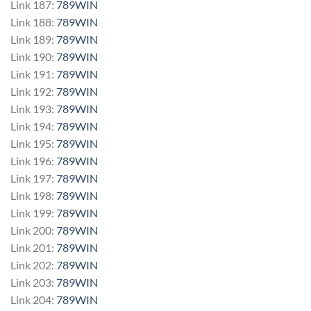
Link 187:
789WIN
Link 188:
789WIN
Link 189:
789WIN
Link 190:
789WIN
Link 191:
789WIN
Link 192:
789WIN
Link 193:
789WIN
Link 194:
789WIN
Link 195:
789WIN
Link 196:
789WIN
Link 197:
789WIN
Link 198:
789WIN
Link 199:
789WIN
Link 200:
789WIN
Link 201:
789WIN
Link 202:
789WIN
Link 203:
789WIN
Link 204:
789WIN