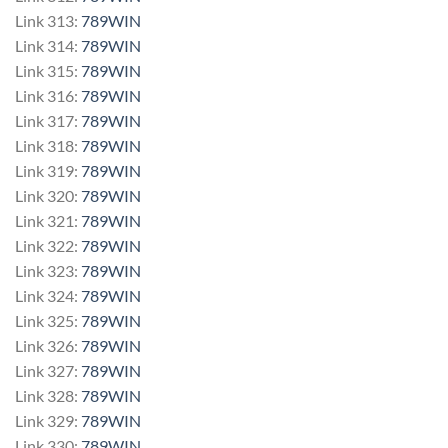
Link 313:
789WIN
Link 314:
789WIN
Link 315:
789WIN
Link 316:
789WIN
Link 317:
789WIN
Link 318:
789WIN
Link 319:
789WIN
Link 320:
789WIN
Link 321:
789WIN
Link 322:
789WIN
Link 323:
789WIN
Link 324:
789WIN
Link 325:
789WIN
Link 326:
789WIN
Link 327:
789WIN
Link 328:
789WIN
Link 329:
789WIN
Link 330:
789WIN