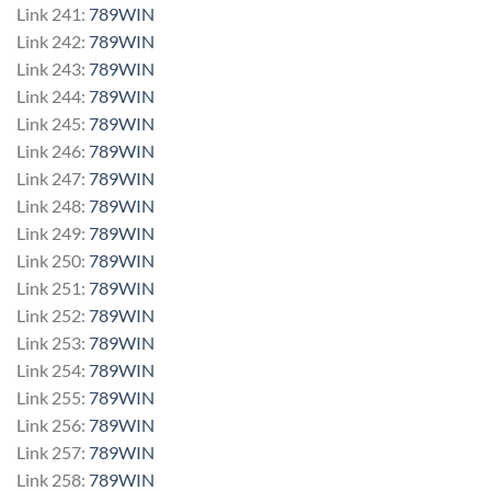
Link 241:
789WIN
Link 242:
789WIN
Link 243:
789WIN
Link 244:
789WIN
Link 245:
789WIN
Link 246:
789WIN
Link 247:
789WIN
Link 248:
789WIN
Link 249:
789WIN
Link 250:
789WIN
Link 251:
789WIN
Link 252:
789WIN
Link 253:
789WIN
Link 254:
789WIN
Link 255:
789WIN
Link 256:
789WIN
Link 257:
789WIN
Link 258:
789WIN