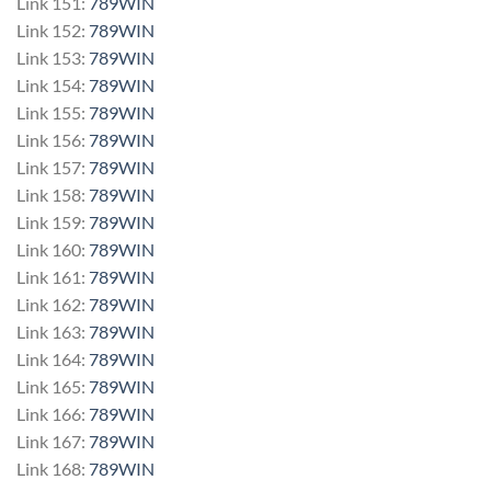
Link 151:
789WIN
Link 152:
789WIN
Link 153:
789WIN
Link 154:
789WIN
Link 155:
789WIN
Link 156:
789WIN
Link 157:
789WIN
Link 158:
789WIN
Link 159:
789WIN
Link 160:
789WIN
Link 161:
789WIN
Link 162:
789WIN
Link 163:
789WIN
Link 164:
789WIN
Link 165:
789WIN
Link 166:
789WIN
Link 167:
789WIN
Link 168:
789WIN