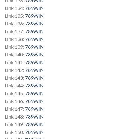
Link 133:
789WIN
Link 134:
789WIN
Link 135:
789WIN
Link 136:
789WIN
Link 137:
789WIN
Link 138:
789WIN
Link 139:
789WIN
Link 140:
789WIN
Link 141:
789WIN
Link 142:
789WIN
Link 143:
789WIN
Link 144:
789WIN
Link 145:
789WIN
Link 146:
789WIN
Link 147:
789WIN
Link 148:
789WIN
Link 149:
789WIN
Link 150:
789WIN