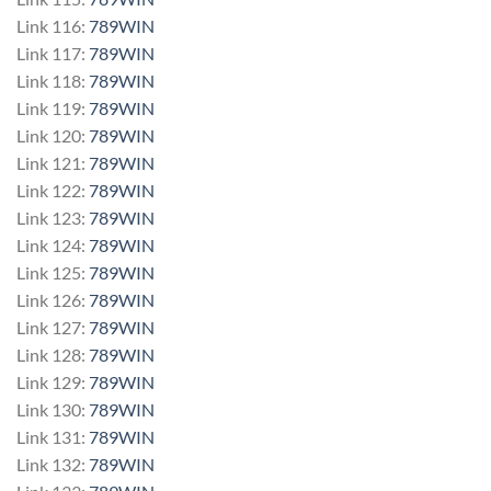
Link 116:
789WIN
Link 117:
789WIN
Link 118:
789WIN
Link 119:
789WIN
Link 120:
789WIN
Link 121:
789WIN
Link 122:
789WIN
Link 123:
789WIN
Link 124:
789WIN
Link 125:
789WIN
Link 126:
789WIN
Link 127:
789WIN
Link 128:
789WIN
Link 129:
789WIN
Link 130:
789WIN
Link 131:
789WIN
Link 132:
789WIN