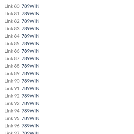
Link 80:
789WIN
Link 81:
789WIN
Link 82:
789WIN
Link 83:
789WIN
Link 84:
789WIN
Link 85:
789WIN
Link 86:
789WIN
Link 87:
789WIN
Link 88:
789WIN
Link 89:
789WIN
Link 90:
789WIN
Link 91:
789WIN
Link 92:
789WIN
Link 93:
789WIN
Link 94:
789WIN
Link 95:
789WIN
Link 96:
789WIN
Link 97:
789WIN