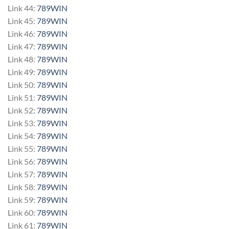
Link 44:
789WIN
Link 45:
789WIN
Link 46:
789WIN
Link 47:
789WIN
Link 48:
789WIN
Link 49:
789WIN
Link 50:
789WIN
Link 51:
789WIN
Link 52:
789WIN
Link 53:
789WIN
Link 54:
789WIN
Link 55:
789WIN
Link 56:
789WIN
Link 57:
789WIN
Link 58:
789WIN
Link 59:
789WIN
Link 60:
789WIN
Link 61:
789WIN