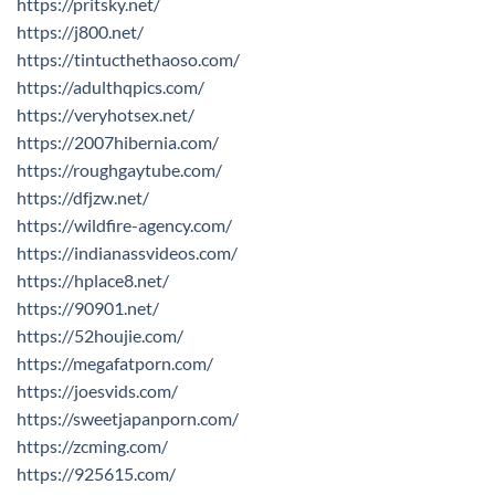
https://pritsky.net/
https://j800.net/
https://tintucthethaoso.com/
https://adulthqpics.com/
https://veryhotsex.net/
https://2007hibernia.com/
https://roughgaytube.com/
https://dfjzw.net/
https://wildfire-agency.com/
https://indianassvideos.com/
https://hplace8.net/
https://90901.net/
https://52houjie.com/
https://megafatporn.com/
https://joesvids.com/
https://sweetjapanporn.com/
https://zcming.com/
https://925615.com/