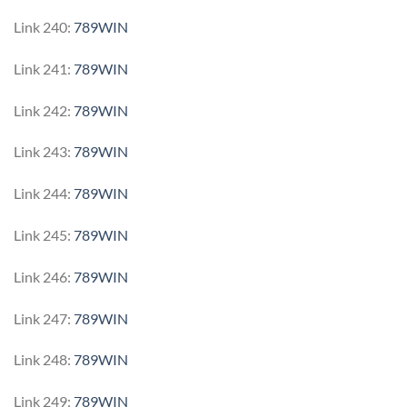
Link 240:
789WIN
Link 241:
789WIN
Link 242:
789WIN
Link 243:
789WIN
Link 244:
789WIN
Link 245:
789WIN
Link 246:
789WIN
Link 247:
789WIN
Link 248:
789WIN
Link 249:
789WIN