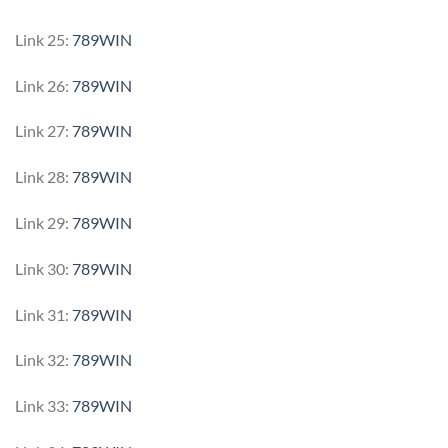
Link 25:
789WIN
Link 26:
789WIN
Link 27:
789WIN
Link 28:
789WIN
Link 29:
789WIN
Link 30:
789WIN
Link 31:
789WIN
Link 32:
789WIN
Link 33:
789WIN