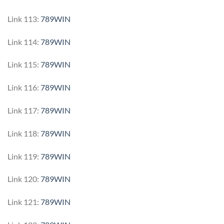
Link 113:
789WIN
Link 114:
789WIN
Link 115:
789WIN
Link 116:
789WIN
Link 117:
789WIN
Link 118:
789WIN
Link 119:
789WIN
Link 120:
789WIN
Link 121:
789WIN