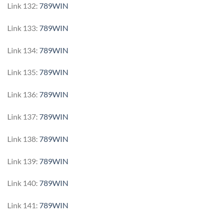
Link 132:
789WIN
Link 133:
789WIN
Link 134:
789WIN
Link 135:
789WIN
Link 136:
789WIN
Link 137:
789WIN
Link 138:
789WIN
Link 139:
789WIN
Link 140:
789WIN
Link 141:
789WIN