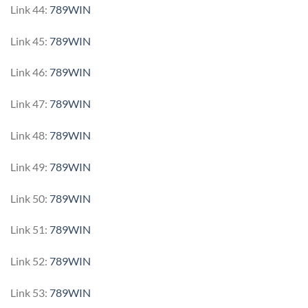
Link 44:
789WIN
Link 45:
789WIN
Link 46:
789WIN
Link 47:
789WIN
Link 48:
789WIN
Link 49:
789WIN
Link 50:
789WIN
Link 51:
789WIN
Link 52:
789WIN
Link 53:
789WIN