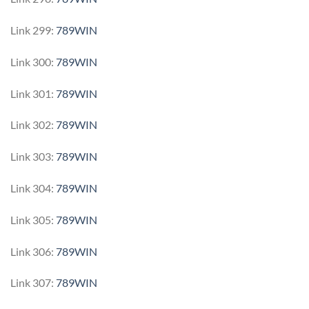
Link 299:
789WIN
Link 300:
789WIN
Link 301:
789WIN
Link 302:
789WIN
Link 303:
789WIN
Link 304:
789WIN
Link 305:
789WIN
Link 306:
789WIN
Link 307:
789WIN