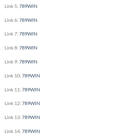
Link 5:
789WIN
Link 6:
789WIN
Link 7:
789WIN
Link 8:
789WIN
Link 9:
789WIN
Link 10:
789WIN
Link 11:
789WIN
Link 12:
789WIN
Link 13:
789WIN
Link 14:
789WIN