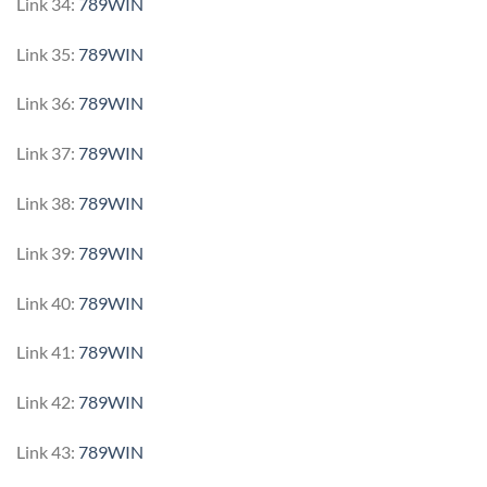
Link 34:
789WIN
Link 35:
789WIN
Link 36:
789WIN
Link 37:
789WIN
Link 38:
789WIN
Link 39:
789WIN
Link 40:
789WIN
Link 41:
789WIN
Link 42:
789WIN
Link 43:
789WIN