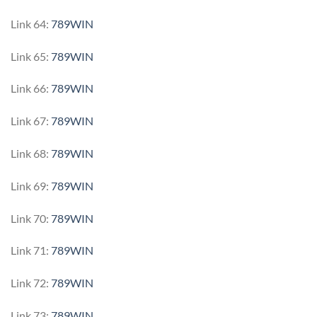
Link 64:
789WIN
Link 65:
789WIN
Link 66:
789WIN
Link 67:
789WIN
Link 68:
789WIN
Link 69:
789WIN
Link 70:
789WIN
Link 71:
789WIN
Link 72:
789WIN
Link 73:
789WIN