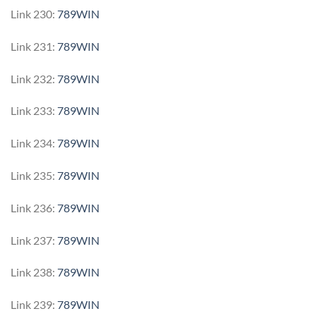
Link 230:
789WIN
Link 231:
789WIN
Link 232:
789WIN
Link 233:
789WIN
Link 234:
789WIN
Link 235:
789WIN
Link 236:
789WIN
Link 237:
789WIN
Link 238:
789WIN
Link 239:
789WIN