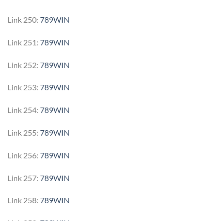
Link 250:
789WIN
Link 251:
789WIN
Link 252:
789WIN
Link 253:
789WIN
Link 254:
789WIN
Link 255:
789WIN
Link 256:
789WIN
Link 257:
789WIN
Link 258:
789WIN