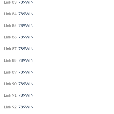
Link 83:
789WIN
Link 84:
789WIN
Link 85:
789WIN
Link 86:
789WIN
Link 87:
789WIN
Link 88:
789WIN
Link 89:
789WIN
Link 90:
789WIN
Link 91:
789WIN
Link 92:
789WIN